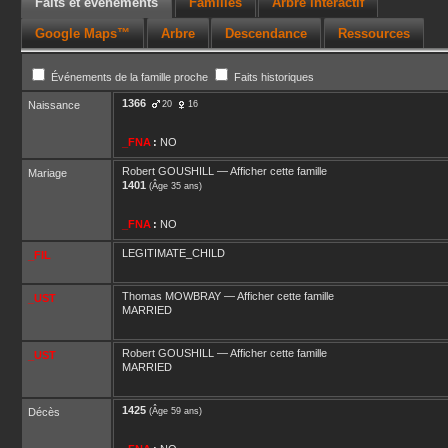
Faits et événements
Familles
Arbre interactif
Google Maps™
Arbre
Descendance
Ressources
Événements de la famille proche
Faits historiques
1366
Naissance
20
16
_FNA
:
NO
Robert
GOUSHILL
—
Afficher cette famille
Mariage
1401
(Âge 35 ans)
_FNA
:
NO
LEGITIMATE_CHILD
_FIL
Thomas
MOWBRAY
—
Afficher cette famille
_UST
MARRIED
Robert
GOUSHILL
—
Afficher cette famille
_UST
MARRIED
1425
Décès
(Âge 59 ans)