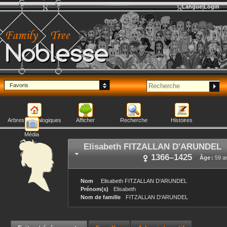
Langue
Login
Noblesse
Favoris
Arbres généalogiques
Afficher
Recherche
Histoires
Média
Elisabeth
FITZALLAN D'ARUNDEL
1366
–
1425
Âge :
59 a
Nom
Elisabeth
FITZALLAN D'ARUNDEL
Prénom(s)
Elisabeth
Nom de famille
FITZALLAN D'ARUNDEL