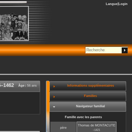
Langue
Login
6
–
1462
Informations supplémentaires
Âge :
56 ans
Familles
Navigateur familial
Famille avec les parents
Thomas
de MONTACUTE
père
–
1421