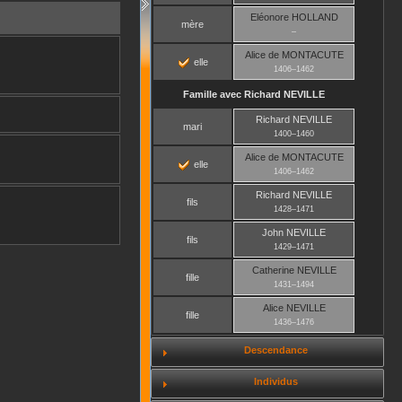
Eléonore
HOLLAND
mère
–
Alice
de MONTACUTE
elle
1406
–
1462
Famille avec
Richard
NEVILLE
Richard
NEVILLE
mari
1400
–
1460
Alice
de MONTACUTE
elle
1406
–
1462
Richard
NEVILLE
fils
1428
–
1471
John
NEVILLE
fils
1429
–
1471
Catherine
NEVILLE
fille
1431
–
1494
Alice
NEVILLE
fille
1436
–
1476
Descendance
Individus