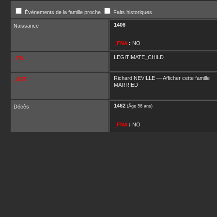
Événements de la famille proche
Faits historiques
1406
Naissance
_FNA
:
NO
LEGITIMATE_CHILD
_FIL
Richard
NEVILLE
—
Afficher cette famille
_UST
MARRIED
1462
Décès
(Âge 56 ans)
_FNA
:
NO