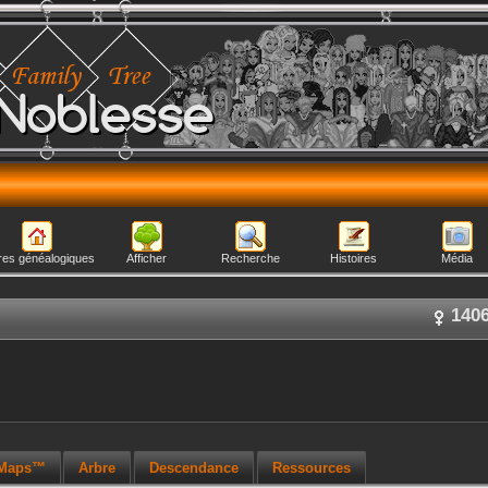
Noblesse
res généalogiques
Afficher
Recherche
Histoires
Média
140
 Maps™
Arbre
Descendance
Ressources