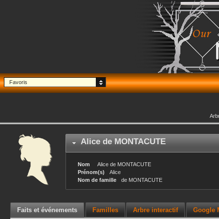
Favoris
Arb
Alice
de MONTACUTE
Nom
Alice
de MONTACUTE
Prénom(s)
Alice
Nom de famille
de MONTACUTE
Faits et événements
Familles
Arbre interactif
Google