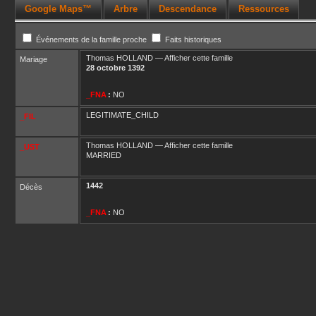
Google Maps™
Arbre
Descendance
Ressources
Événements de la famille proche
Faits historiques
Thomas
HOLLAND
—
Afficher cette famille
Mariage
28 octobre 1392
_FNA
:
NO
LEGITIMATE_CHILD
_FIL
Thomas
HOLLAND
—
Afficher cette famille
_UST
MARRIED
1442
Décès
_FNA
:
NO