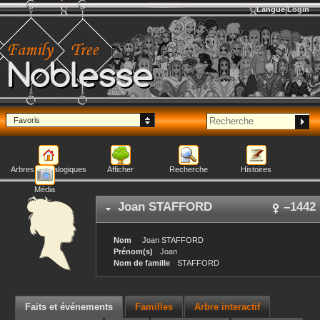
Langue
Login
Noblesse
Favoris
Arbres généalogiques
Afficher
Recherche
Histoires
Média
Joan
STAFFORD
–
1442
Nom
Joan
STAFFORD
Prénom(s)
Joan
Nom de famille
STAFFORD
Faits et événements
Familles
Arbre interactif