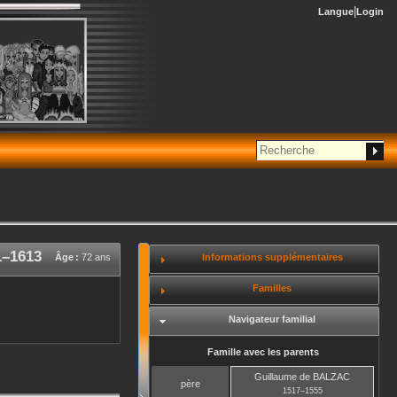
Langue
Login
1
–
1613
Informations supplémentaires
Âge :
72 ans
Familles
Navigateur familial
Famille avec les parents
Guillaume
de BALZAC
père
1517
–
1555