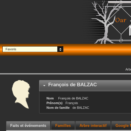
Favoris
Arb
François
de BALZAC
Nom
François
de BALZAC
Prénom(s)
François
Nom de famille
de BALZAC
Faits et événements
Familles
Arbre interactif
Google