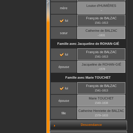
Louise
d'HUMIÈRES
mère
–
François
de BALZAC
lui
1541
–
1613
Catherine
de BALZAC
sœur
–
1631
Famille avec
Jacqueline
de ROHAN-GIÉ
François
de BALZAC
lui
1541
–
1613
Jacqueline
de ROHAN-GIÉ
épouse
–
1578
Famille avec
Marie
TOUCHET
François
de BALZAC
lui
1541
–
1613
Marie
TOUCHET
épouse
1549
–
1638
Catherine Henriette
de BALZAC
fille
1579
–
1633
Descendance