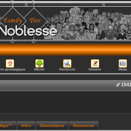
Noblesse
res généalogiques
Afficher
Recherche
Histoires
Média
154
 Maps™
Arbre
Descendance
Ressources