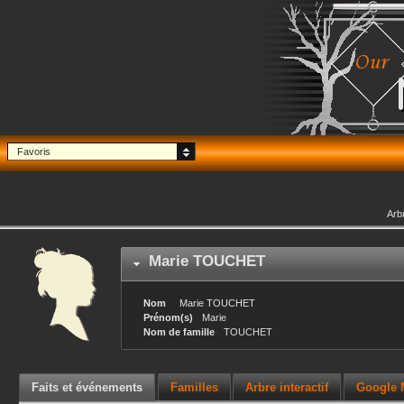
Favoris
Arb
Marie
TOUCHET
Nom
Marie
TOUCHET
Prénom(s)
Marie
Nom de famille
TOUCHET
Faits et événements
Familles
Arbre interactif
Google