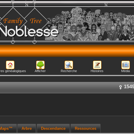
Noblesse
res généalogiques
Afficher
Recherche
Histoires
Média
154
 Maps™
Arbre
Descendance
Ressources