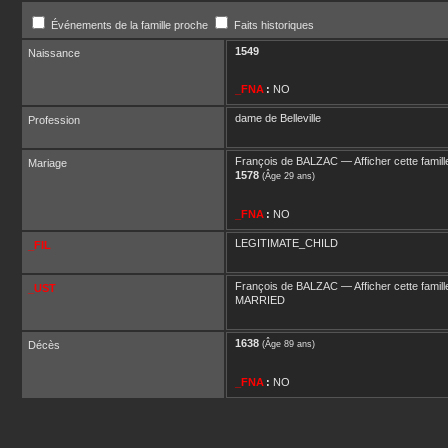
Événements de la famille proche
Faits historiques
1549
Naissance
_FNA
:
NO
dame de Belleville
Profession
François
de BALZAC
—
Afficher cette famill
Mariage
1578
(Âge 29 ans)
_FNA
:
NO
LEGITIMATE_CHILD
_FIL
François
de BALZAC
—
Afficher cette famill
_UST
MARRIED
1638
Décès
(Âge 89 ans)
_FNA
:
NO