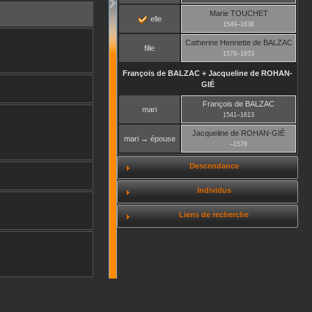
Marie
TOUCHET
elle
1549
–
1638
Catherine Henriette
de BALZAC
fille
1579
–
1633
François
de BALZAC
+
Jacqueline
de ROHAN-
GIÉ
François
de BALZAC
mari
1541
–
1613
Jacqueline
de ROHAN-GIÉ
mari → épouse
–
1578
Descendance
Individus
Liens de recherche