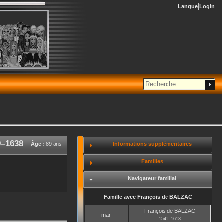
Langue
Login
9
–
1638
Informations supplémentaires
Âge :
89 ans
Familles
Navigateur familial
Famille avec
François
de BALZAC
François
de BALZAC
mari
1541
–
1613