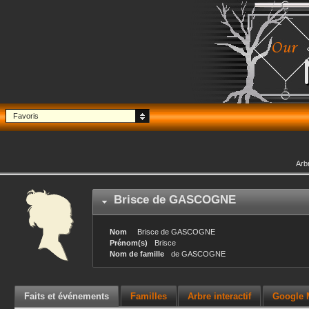
Favoris
Arb
Brisce
de GASCOGNE
Nom
Brisce
de GASCOGNE
Prénom(s)
Brisce
Nom de famille
de GASCOGNE
Faits et événements
Familles
Arbre interactif
Google