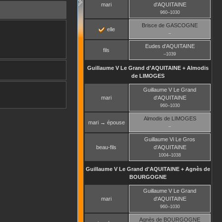
mari
d'AQUITAINE
960
–
1030
Brisce
de GASCOGNE
elle
–
Eudes
d'AQUITAINE
fils
–
1039
Guillaume V Le Grand
d'AQUITAINE
+
Almodis
de LIMOGES
Guillaume V Le Grand
mari
d'AQUITAINE
960
–
1030
Almodis
de LIMOGES
mari → épouse
–
Guillaume Vi Le Gros
beau-fils
d'AQUITAINE
1004
–
1038
Guillaume V Le Grand
d'AQUITAINE
+
Agnès
de
BOURGOGNE
Guillaume V Le Grand
mari
d'AQUITAINE
960
–
1030
Agnès
de BOURGOGNE