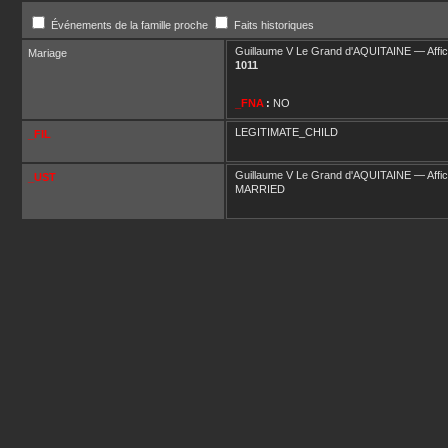
Événements de la famille proche
Faits historiques
Guillaume V Le Grand
d'AQUITAINE
—
Affi
Mariage
1011
_FNA
:
NO
LEGITIMATE_CHILD
_FIL
Guillaume V Le Grand
d'AQUITAINE
—
Affi
_UST
MARRIED