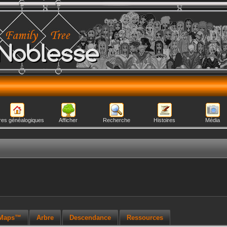
Noblesse
res généalogiques
Afficher
Recherche
Histoires
Média
 Maps™
Arbre
Descendance
Ressources