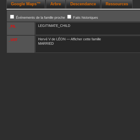
Google Maps™
Arbre
Descendance
Ressources
Événements de la famille proche
Faits historiques
LEGITIMATE_CHILD
_FIL
Hervé V
de LÉON
—
Afficher cette famille
_UST
MARRIED