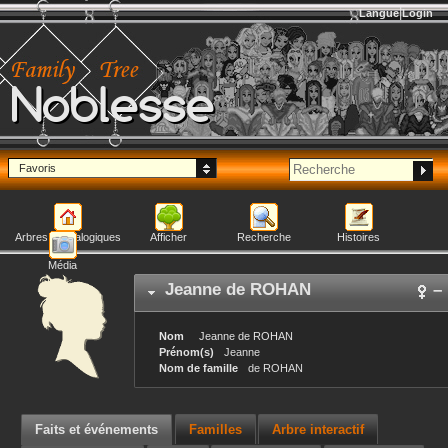
Langue
Login
Noblesse
Favoris
Arbres généalogiques
Afficher
Recherche
Histoires
Média
Jeanne
de ROHAN
–
Nom
Jeanne
de ROHAN
Prénom(s)
Jeanne
Nom de famille
de ROHAN
Faits et événements
Familles
Arbre interactif