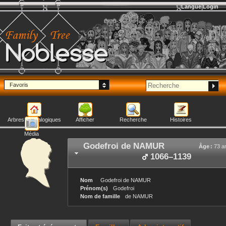
Langue
Login
Noblesse
Favoris
Arbres généalogiques
Afficher
Recherche
Histoires
Média
Godefroi
de NAMUR
Âge :
73 a
1066
–
1139
Nom
Godefroi
de NAMUR
Prénom(s)
Godefroi
Nom de famille
de NAMUR