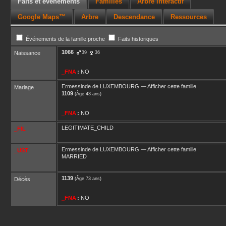
Faits et événements
Familles
Arbre interactif
Google Maps™
Arbre
Descendance
Ressources
Événements de la famille proche
Faits historiques
1066
Naissance
39
36
_FNA
:
NO
Ermessinde
de LUXEMBOURG
—
Afficher cette famille
Mariage
1109
(Âge 43 ans)
_FNA
:
NO
LEGITIMATE_CHILD
_FIL
Ermessinde
de LUXEMBOURG
—
Afficher cette famille
_UST
MARRIED
1139
Décès
(Âge 73 ans)
_FNA
:
NO