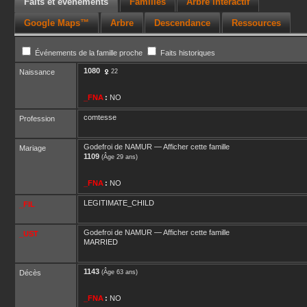
Faits et événements
Familles
Arbre interactif
Google Maps™
Arbre
Descendance
Ressources
Événements de la famille proche
Faits historiques
1080
Naissance
22
_FNA
:
NO
comtesse
Profession
Godefroi
de NAMUR
—
Afficher cette famille
Mariage
1109
(Âge 29 ans)
_FNA
:
NO
LEGITIMATE_CHILD
_FIL
Godefroi
de NAMUR
—
Afficher cette famille
_UST
MARRIED
1143
Décès
(Âge 63 ans)
_FNA
:
NO