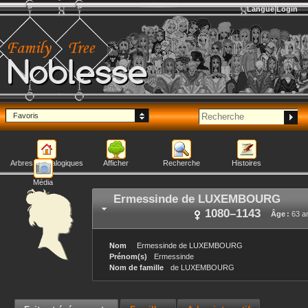
Langue
Login
Noblesse
Favoris
Arbres généalogiques
Afficher
Recherche
Histoires
Média
Ermessinde
de LUXEMBOURG
1080
–
1143
Âge :
63 a
Nom
Ermessinde
de LUXEMBOURG
Prénom(s)
Ermessinde
Nom de famille
de LUXEMBOURG