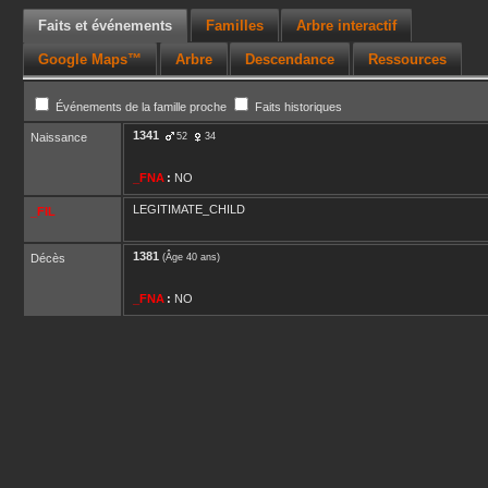
Faits et événements
Familles
Arbre interactif
Google Maps™
Arbre
Descendance
Ressources
Événements de la famille proche
Faits historiques
1341
Naissance
52
34
_FNA
:
NO
LEGITIMATE_CHILD
_FIL
1381
Décès
(Âge 40 ans)
_FNA
:
NO