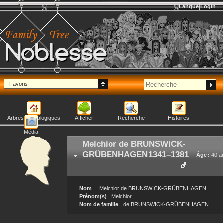
Langue
Login
Noblesse
Favoris
Arbres généalogiques
Afficher
Recherche
Histoires
Média
Melchior
de BRUNSWICK-
GRÜBENHAGEN
1341
–
1381
Âge :
40 a
Nom
Melchior
de BRUNSWICK-GRÜBENHAGEN
Prénom(s)
Melchior
Nom de famille
de BRUNSWICK-GRÜBENHAGEN