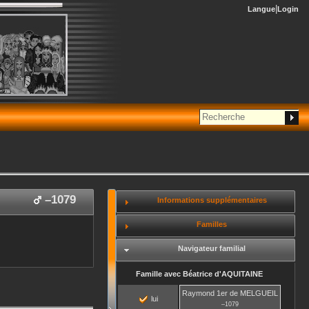
Langue
Login
–
1079
Informations supplémentaires
Familles
Navigateur familial
Famille avec
Béatrice
d'AQUITAINE
Raymond 1er
de MELGUEIL
lui
–
1079