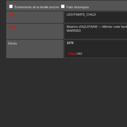
Événements de la famille proche
Faits historiques
LEGITIMATE_CHILD
_FIL
Béatrice
d'AQUITAINE
—
Afficher cette fami
_UST
MARRIED
1079
Décès
_FNA
:
NO