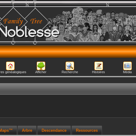
Noblesse
res généalogiques
Afficher
Recherche
Histoires
Média
 Maps™
Arbre
Descendance
Ressources