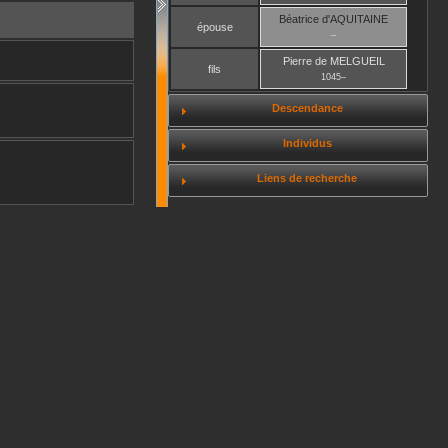
Béatrice
d'AQUITAINE
épouse
–
Pierre
de MELGUEIL
fils
1045
–
Descendance
Individus
Liens de recherche