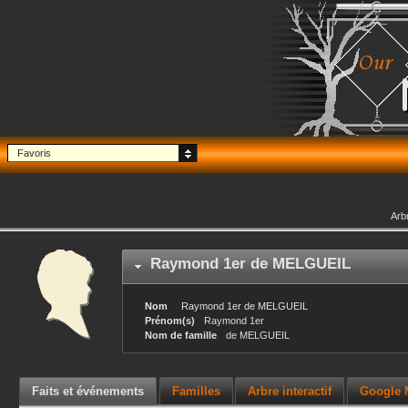
Favoris
Arb
Raymond 1er
de MELGUEIL
Nom
Raymond 1er
de MELGUEIL
Prénom(s)
Raymond 1er
Nom de famille
de MELGUEIL
Faits et événements
Familles
Arbre interactif
Google