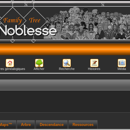
Noblesse
res généalogiques
Afficher
Recherche
Histoires
Média
 Maps™
Arbre
Descendance
Ressources