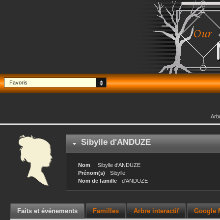
Favoris
Arb
Sibylle
d'ANDUZE
Nom
Sibylle
d'ANDUZE
Prénom(s)
Sibylle
Nom de famille
d'ANDUZE
Faits et événements
Familles
Arbre interactif
Google