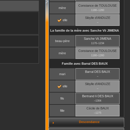
Constance
de TOULOUSE
mère
1180
–
1260
Sibylle
d'ANDUZE
elle
–
La famille de la mère avec
Sanche Vii
JIMENA
Sanche Vii
JIMENA
beau-père
1170
–
1234
Constance
de TOULOUSE
mère
1180
–
1260
Famille avec
Barral
DES BAUX
Barral
DES BAUX
mari
–
Sibylle
d'ANDUZE
elle
–
Bertrand Ii
DES BAUX
fils
–
1304
Cécile
de BAUX
fille
–
1275
Descendance