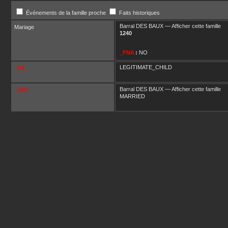
Événements de la famille proche
Faits historiques
Barral
DES BAUX
—
Afficher cette famille
Mariage
1240
_FNA
:
NO
LEGITIMATE_CHILD
_FIL
Barral
DES BAUX
—
Afficher cette famille
_UST
MARRIED