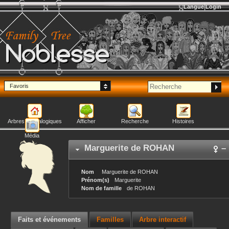
Langue
Login
Noblesse
Favoris
Arbres généalogiques
Afficher
Recherche
Histoires
Média
Marguerite
de ROHAN
–
Nom
Marguerite
de ROHAN
Prénom(s)
Marguerite
Nom de famille
de ROHAN
Faits et événements
Familles
Arbre interactif