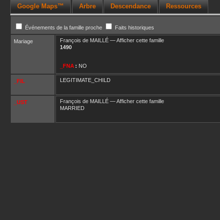
Google Maps™
Arbre
Descendance
Ressources
Événements de la famille proche
Faits historiques
François
de MAILLÉ
—
Afficher cette famille
Mariage
1490
_FNA
:
NO
LEGITIMATE_CHILD
_FIL
François
de MAILLÉ
—
Afficher cette famille
_UST
MARRIED