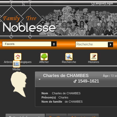
Langue
Login
Noblesse
Favoris
Arbres généalogiques
Afficher
Recherche
Histoires
Média
Charles
de CHAMBES
Âge :
72 a
1549
–
1621
Nom
Charles
de CHAMBES
Prénom(s)
Charles
Nom de famille
de CHAMBES