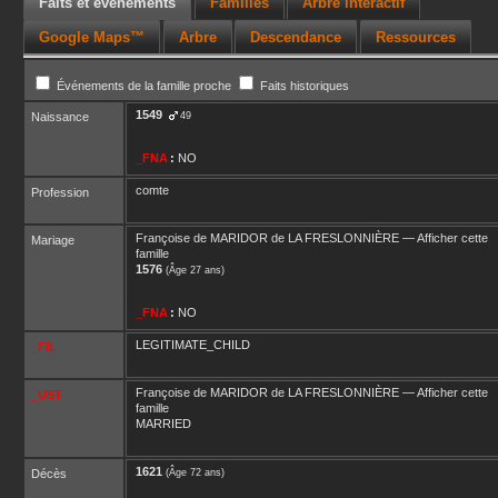
Faits et événements
Familles
Arbre interactif
Google Maps™
Arbre
Descendance
Ressources
Événements de la famille proche
Faits historiques
1549
Naissance
49
_FNA
:
NO
comte
Profession
Françoise
de MARIDOR de LA FRESLONNIÈRE
—
Afficher cette
Mariage
famille
1576
(Âge 27 ans)
_FNA
:
NO
LEGITIMATE_CHILD
_FIL
Françoise
de MARIDOR de LA FRESLONNIÈRE
—
Afficher cette
_UST
famille
MARRIED
1621
Décès
(Âge 72 ans)