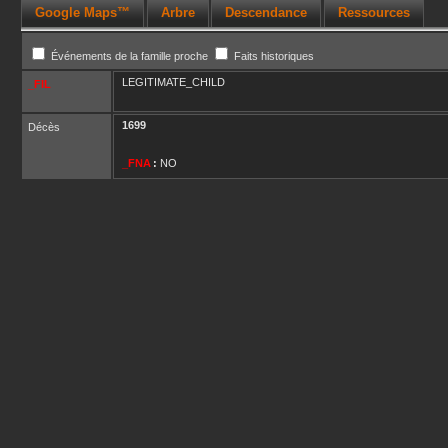
Google Maps™
Arbre
Descendance
Ressources
Événements de la famille proche
Faits historiques
LEGITIMATE_CHILD
_FIL
1699
Décès
_FNA
:
NO