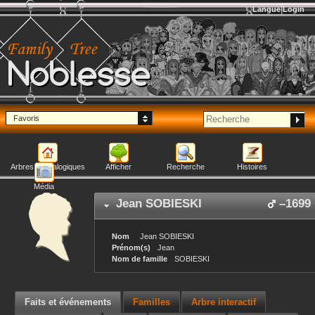
Langue
Login
Noblesse
Favoris
Arbres généalogiques
Afficher
Recherche
Histoires
Média
Jean
SOBIESKI
–
1699
Nom
Jean
SOBIESKI
Prénom(s)
Jean
Nom de famille
SOBIESKI
Faits et événements
Familles
Arbre interactif