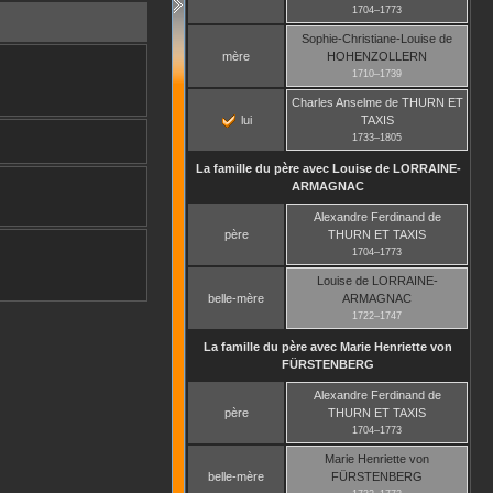
1704
–
1773
Sophie-Christiane-Louise
de
mère
HOHENZOLLERN
1710
–
1739
Charles Anselme
de THURN ET
lui
TAXIS
1733
–
1805
La famille du père avec
Louise
de LORRAINE-
ARMAGNAC
Alexandre Ferdinand
de
père
THURN ET TAXIS
1704
–
1773
Louise
de LORRAINE-
belle-mère
ARMAGNAC
1722
–
1747
La famille du père avec
Marie Henriette
von
FÜRSTENBERG
Alexandre Ferdinand
de
père
THURN ET TAXIS
1704
–
1773
Marie Henriette
von
belle-mère
FÜRSTENBERG