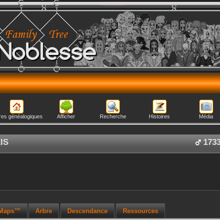
Noblesse
res généalogiques
Afficher
Recherche
Histoires
Média
IS
173
 Maps™
Arbre
Descendance
Ressources