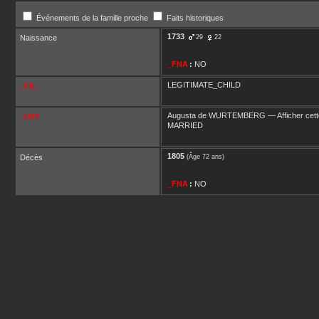
Événements de la famille proche
Faits historiques
1733
Naissance
29
22
_FNA
:
NO
LEGITIMATE_CHILD
_FIL
Augusta
de WURTEMBERG
—
Afficher cett
_UST
MARRIED
1805
Décès
(Âge 72 ans)
_FNA
:
NO