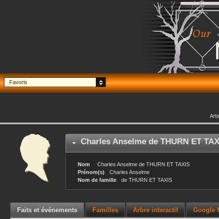
Favoris
Arb
Charles Anselme
de THURN ET TAX
Nom
Charles Anselme
de THURN ET TAXIS
Prénom(s)
Charles Anselme
Nom de famille
de THURN ET TAXIS
Faits et événements
Familles
Arbre interactif
Google