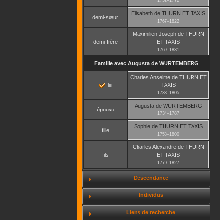
1732
–
1772
Elisabeth
de THURN ET TAXIS
demi-sœur
1767
–
1822
Maximilien Joseph
de THURN
demi-frère
ET TAXIS
1769
–
1831
Famille avec
Augusta
de WURTEMBERG
Charles Anselme
de THURN ET
lui
TAXIS
1733
–
1805
Augusta
de WURTEMBERG
épouse
1734
–
1787
Sophie
de THURN ET TAXIS
fille
1758
–
1800
Charles Alexandre
de THURN
fils
ET TAXIS
1770
–
1827
Descendance
Individus
Liens de recherche