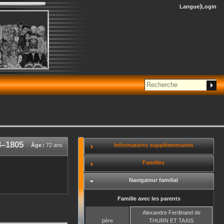
Langue
Login
3
–
1805
Informations supplémentaires
Âge :
72 ans
Familles
Navigateur familial
Famille avec les parents
Alexandre Ferdinand
de
père
THURN ET TAXIS