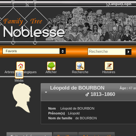
Langue
Login
Noblesse
Favoris
Arbres généalogiques
Afficher
Recherche
Histoires
Média
Léopold
de BOURBON
Âge :
47 a
1813
–
1860
Nom
Léopold
de BOURBON
Prénom(s)
Léopold
Nom de famille
de BOURBON