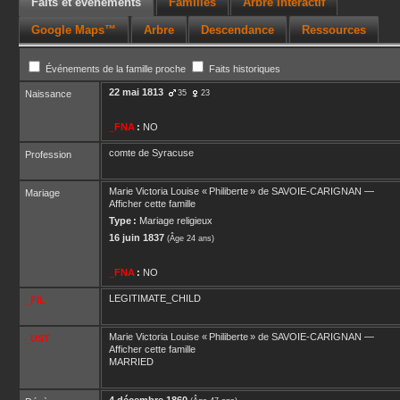
Faits et événements
Familles
Arbre interactif
Google Maps™
Arbre
Descendance
Ressources
Événements de la famille proche
Faits historiques
22 mai 1813
Naissance
35
23
_FNA
:
NO
comte de Syracuse
Profession
Marie Victoria Louise « Philiberte »
de SAVOIE-CARIGNAN
—
Mariage
Afficher cette famille
Type :
Mariage religieux
16 juin 1837
(Âge 24 ans)
_FNA
:
NO
LEGITIMATE_CHILD
_FIL
Marie Victoria Louise « Philiberte »
de SAVOIE-CARIGNAN
—
_UST
Afficher cette famille
MARRIED