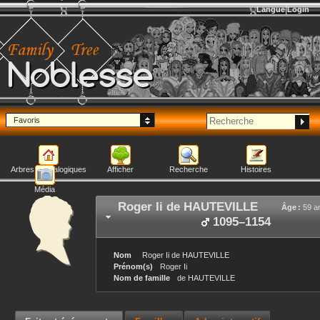
Langue
Login
Noblesse
Favoris
Arbres généalogiques
Afficher
Recherche
Histoires
Média
Roger Ii
de HAUTEVILLE
Âge :
59 a
1095
–
1154
Nom
Roger Ii
de HAUTEVILLE
Prénom(s)
Roger Ii
Nom de famille
de HAUTEVILLE