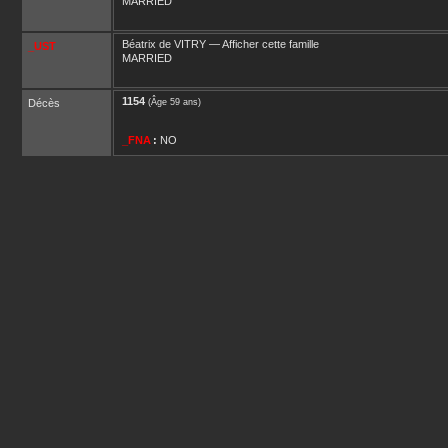
MARRIED
Béatrix
de VITRY
—
Afficher cette famille
_UST
MARRIED
1154
Décès
(Âge 59 ans)
_FNA
:
NO