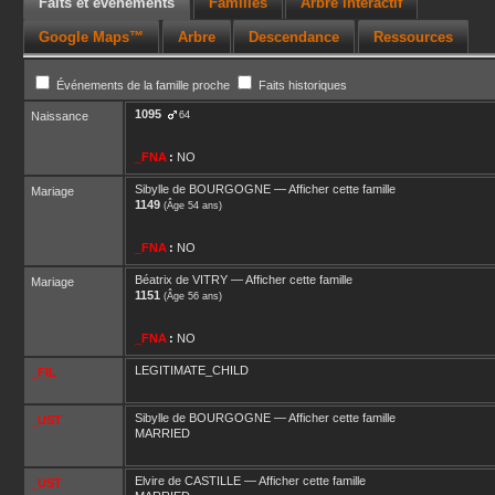
Faits et événements
Familles
Arbre interactif
Google Maps™
Arbre
Descendance
Ressources
Événements de la famille proche
Faits historiques
1095
Naissance
64
_FNA
:
NO
Sibylle
de BOURGOGNE
—
Afficher cette famille
Mariage
1149
(Âge 54 ans)
_FNA
:
NO
Béatrix
de VITRY
—
Afficher cette famille
Mariage
1151
(Âge 56 ans)
_FNA
:
NO
LEGITIMATE_CHILD
_FIL
Sibylle
de BOURGOGNE
—
Afficher cette famille
_UST
MARRIED
Elvire
de CASTILLE
—
Afficher cette famille
_UST