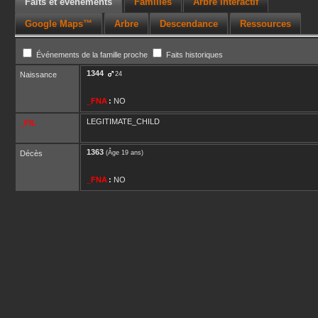
Faits et événements
Familles
Arbre interactif
Google Maps™
Arbre
Descendance
Ressources
Événements de la famille proche
Faits historiques
1344
Naissance
24
_FNA
:
NO
LEGITIMATE_CHILD
_FIL
1363
Décès
(Âge 19 ans)
_FNA
:
NO