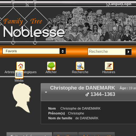
Langue
Login
Noblesse
Favoris
Arbres généalogiques
Afficher
Recherche
Histoires
Média
Christophe
de DANEMARK
Âge :
19 a
1344
–
1363
Nom
Christophe
de DANEMARK
Prénom(s)
Christophe
Nom de famille
de DANEMARK