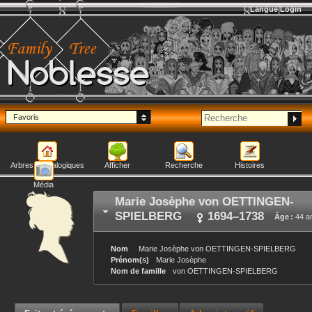
Langue
Login
Noblesse
Favoris
Arbres généalogiques
Afficher
Recherche
Histoires
Média
Marie Josèphe
von OETTINGEN-
SPIELBERG
1694
–
1738
Âge :
44 a
Nom
Marie Josèphe
von OETTINGEN-SPIELBERG
Prénom(s)
Marie Josèphe
Nom de famille
von OETTINGEN-SPIELBERG