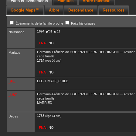
Faits et événements
Familles
Arbre interactif
Google Maps™
Arbre
Descendance
Ressources
Événements de la famille proche
Faits historiques
1694
Naissance
31
22
_FNA
:
NO
Hermann-Frédéric
de HOHENZOLLERN-HECHINGEN
—
Afficher
Mariage
cette famille
1714
(Âge 20 ans)
_FNA
:
NO
LEGITIMATE_CHILD
_FIL
Hermann-Frédéric
de HOHENZOLLERN-HECHINGEN
—
Afficher
_UST
cette famille
MARRIED
1738
Décès
(Âge 44 ans)
_FNA
:
NO