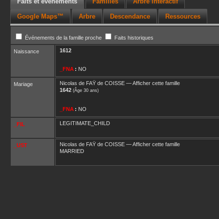
Faits et événements
Familles
Arbre interactif
Google Maps™
Arbre
Descendance
Ressources
Événements de la famille proche
Faits historiques
1612
Naissance
_FNA
:
NO
Nicolas
de FAŸ de COISSE
—
Afficher cette famille
Mariage
1642
(Âge 30 ans)
_FNA
:
NO
LEGITIMATE_CHILD
_FIL
Nicolas
de FAŸ de COISSE
—
Afficher cette famille
_UST
MARRIED