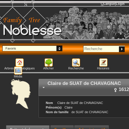
Langue
Login
Noblesse
Favoris
Arbres généalogiques
Afficher
Recherche
Histoires
Média
Claire
de SUAT de CHAVAGNAC
1612
Nom
Claire
de SUAT de CHAVAGNAC
Prénom(s)
Claire
Nom de famille
de SUAT de CHAVAGNAC