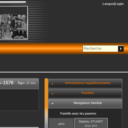
Langue
Login
5
–
1576
Informations supplémentaires
Âge :
21 ans
Familles
Navigateur familial
Famille avec les parents
Mathieu
STUART
père
1516
–
1571