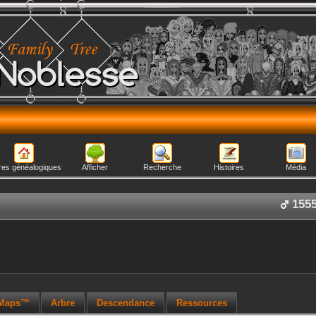
Noblesse
res généalogiques
Afficher
Recherche
Histoires
Média
155
 Maps™
Arbre
Descendance
Ressources