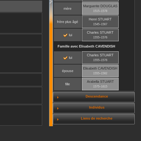
Marguerite
DOUGLAS
mère
1515
–
1578
Henri
STUART
frère plus âgé
1545
–
1567
Charles
STUART
lui
1555
–
1576
Famille avec
Elisabeth
CAVENDISH
Charles
STUART
lui
1555
–
1576
Elisabeth
CAVENDISH
épouse
1555
–
1582
Arabella
STUART
fille
1575
–
1615
Descendance
Individus
Liens de recherche