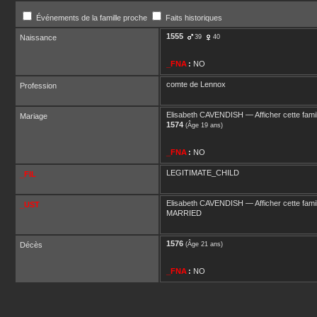
Événements de la famille proche
Faits historiques
1555
Naissance
39
40
_FNA
:
NO
comte de Lennox
Profession
Elisabeth
CAVENDISH
—
Afficher cette fami
Mariage
1574
(Âge 19 ans)
_FNA
:
NO
LEGITIMATE_CHILD
_FIL
Elisabeth
CAVENDISH
—
Afficher cette fami
_UST
MARRIED
1576
Décès
(Âge 21 ans)
_FNA
:
NO