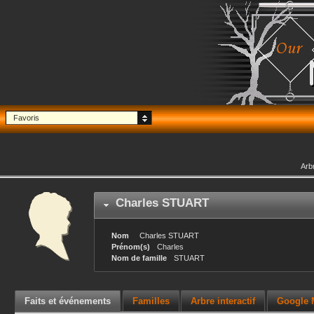
Favoris
Arb
Charles
STUART
Nom
Charles
STUART
Prénom(s)
Charles
Nom de famille
STUART
Faits et événements
Familles
Arbre interactif
Google