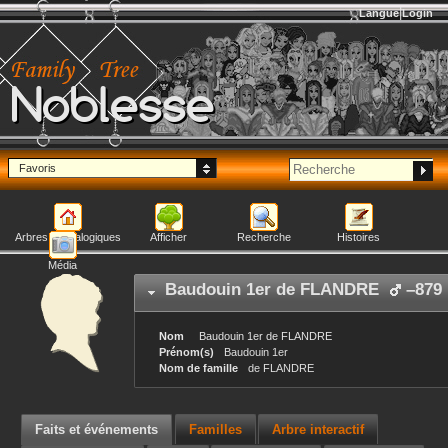
Langue
Login
Noblesse
Favoris
Arbres généalogiques
Afficher
Recherche
Histoires
Média
Baudouin 1er
de FLANDRE
–
879
Nom
Baudouin 1er
de FLANDRE
Prénom(s)
Baudouin 1er
Nom de famille
de FLANDRE
Faits et événements
Familles
Arbre interactif