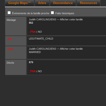
Google Maps™
Arbre
Descendance
Ressources
Événements de la famille proche
Faits historiques
Judith
CAROLINGIENS
—
Afficher cette famille
Mariage
862
_FNA
:
NO
LEGITIMATE_CHILD
_FIL
Judith
CAROLINGIENS
—
Afficher cette famille
_UST
MARRIED
879
Décès
_FNA
:
NO