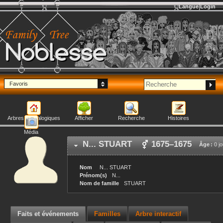
Langue
Login
Noblesse
Favoris
Arbres généalogiques
Afficher
Recherche
Histoires
Média
N...
STUART
1675
–
1675
Âge :
0 jo
Nom
N...
STUART
Prénom(s)
N...
Nom de famille
STUART
Faits et événements
Familles
Arbre interactif