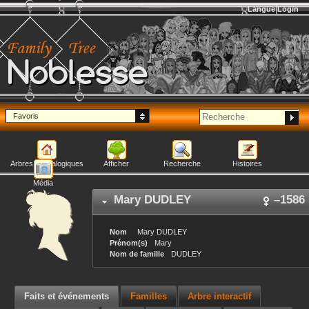
Langue
Login
Noblesse
Favoris
Arbres généalogiques
Afficher
Recherche
Histoires
Média
Mary
DUDLEY
–
1586
Nom
Mary
DUDLEY
Prénom(s)
Mary
Nom de famille
DUDLEY
Faits et événements
Familles
Arbre interactif