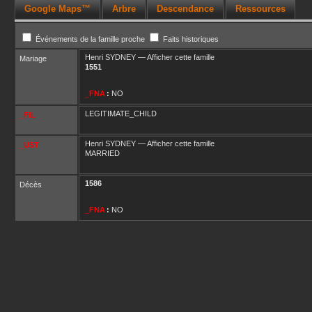
Google Maps™
Arbre
Descendance
Ressources
Événements de la famille proche
Faits historiques
Henri
SYDNEY
—
Afficher cette famille
Mariage
1551
_FNA
:
NO
LEGITIMATE_CHILD
_FIL
Henri
SYDNEY
—
Afficher cette famille
_UST
MARRIED
1586
Décès
_FNA
:
NO