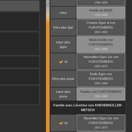
1796
–
1854
Amélie
de BADE
mère
1795
–
1869
Charles Egon Iii
von
frère plus âgé
FURSTENBERG
1820
–
1892
Marie Amélie
von
sœur plus
FÜRSTENBERG
âgée
1821
–
1899
Maximilien Egon 1er
von
lui
FÜRSTENBERG
1822
–
1873
Emile Egon
von
frère plus jeune
FÜRSTENBERG
1825
–
1899
sœur plus
Pauline
von FURSTENBERG
jeune
1829
–
1900
Famille avec
Léontine
von KHEVENHÜLLER-
METSCH
Maximilien Egon 1er
von
lui
FÜRSTENBERG
1822
–
1873