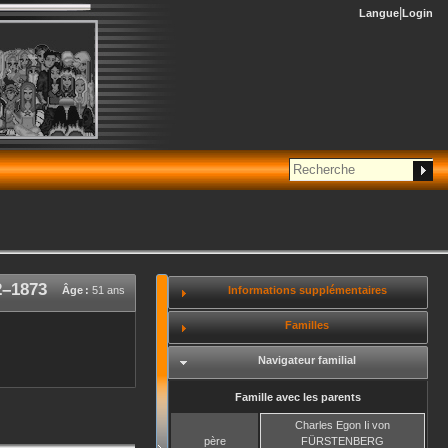
Langue
Login
2
–
1873
Informations supplémentaires
Âge :
51 ans
Familles
Navigateur familial
Famille avec les parents
Charles Egon Ii
von
père
FÜRSTENBERG