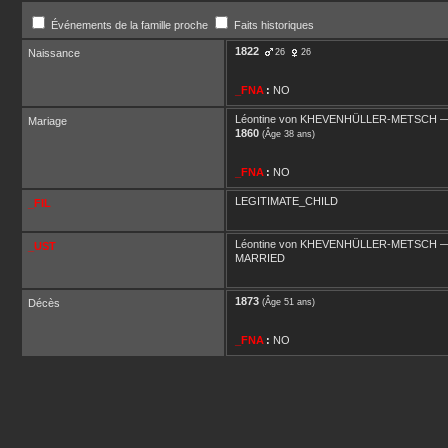
Événements de la famille proche
Faits historiques
1822
Naissance
26
26
_FNA
:
NO
Léontine
von KHEVENHÜLLER-METSCH
Mariage
1860
(Âge 38 ans)
_FNA
:
NO
LEGITIMATE_CHILD
_FIL
Léontine
von KHEVENHÜLLER-METSCH
_UST
MARRIED
1873
Décès
(Âge 51 ans)
_FNA
:
NO