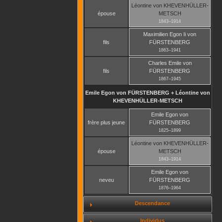
Léontine
von KHEVENHÜLLER-
épouse
METSCH
1843
–
1914
Maximilien Egon Ii
von
fils
FÜRSTENBERG
1863
–
1941
Charles Emile
von
fils
FÜRSTENBERG
1867
–
1945
Emile Egon
von FÜRSTENBERG
+
Léontine
von
KHEVENHÜLLER-METSCH
Emile Egon
von
frère plus jeune
FÜRSTENBERG
1825
–
1899
Léontine
von KHEVENHÜLLER-
épouse
METSCH
1843
–
1914
Emile Egon
von
neveu
FÜRSTENBERG
1876
–
1964
Descendance
Individus