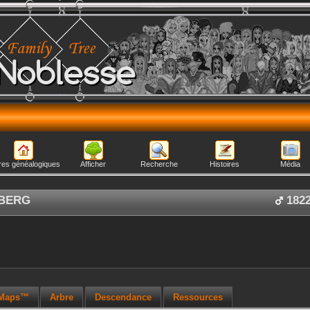
Noblesse
res généalogiques
Afficher
Recherche
Histoires
Média
BERG
182
 Maps™
Arbre
Descendance
Ressources