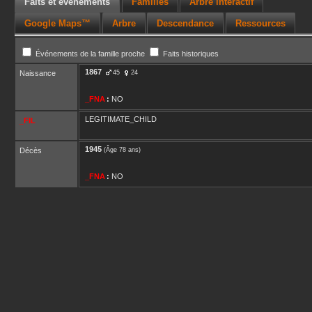
Faits et événements
Familles
Arbre interactif
Google Maps™
Arbre
Descendance
Ressources
Événements de la famille proche
Faits historiques
1867
Naissance
45
24
_FNA
:
NO
LEGITIMATE_CHILD
_FIL
1945
Décès
(Âge 78 ans)
_FNA
:
NO