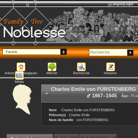
Langue
Login
Noblesse
Favoris
Arbres généalogiques
Afficher
Recherche
Histoires
Média
Charles Emile
von FÜRSTENBERG
1867
–
1945
Âge :
78 a
Nom
Charles Emile
von FÜRSTENBERG
Prénom(s)
Charles Emile
Nom de famille
von FÜRSTENBERG