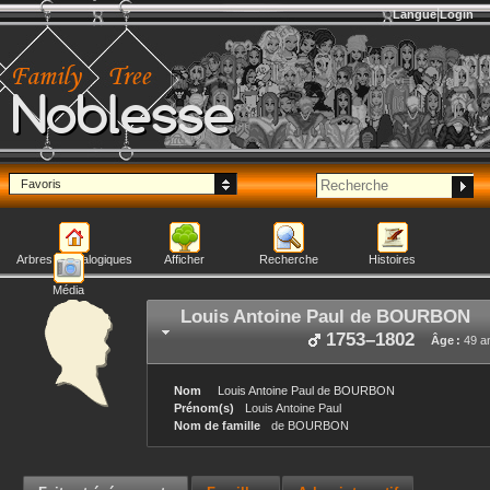
Langue
Login
Noblesse
Favoris
Arbres généalogiques
Afficher
Recherche
Histoires
Média
Louis Antoine Paul
de BOURBON
1753
–
1802
Âge :
49 a
Nom
Louis Antoine Paul
de BOURBON
Prénom(s)
Louis Antoine Paul
Nom de famille
de BOURBON