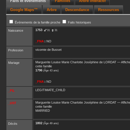
Faits et événements
Familles
Arbre interactif
Google Maps™
Arbre
Descendance
Ressources
Événements de la famille proche
Faits historiques
1753
Naissance
31
31
_FNA
:
NO
vicomte de Busset
Profession
Marguerite Louise Marie Charlotte Joséphine
de LORDAT
—
Affich
Mariage
cette famille
1796
(Âge 43 ans)
_FNA
:
NO
LEGITIMATE_CHILD
_FIL
Marguerite Louise Marie Charlotte Joséphine
de LORDAT
—
Affich
_UST
cette famille
MARRIED
1802
Décès
(Âge 49 ans)