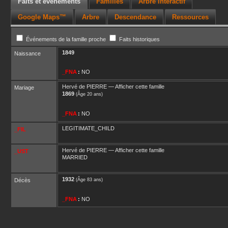
Faits et événements
Familles
Arbre interactif
Google Maps™
Arbre
Descendance
Ressources
Événements de la famille proche
Faits historiques
1849
Naissance
_FNA
:
NO
Hervé
de PIERRE
—
Afficher cette famille
Mariage
1869
(Âge 20 ans)
_FNA
:
NO
LEGITIMATE_CHILD
_FIL
Hervé
de PIERRE
—
Afficher cette famille
_UST
MARRIED
1932
Décès
(Âge 83 ans)
_FNA
:
NO