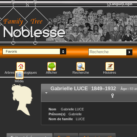
Langue
Login
Noblesse
Favoris
Arbres généalogiques
Afficher
Recherche
Histoires
Média
Gabrielle
LUCE
1849
–
1932
Âge :
83 a
Nom
Gabrielle
LUCE
Prénom(s)
Gabrielle
Nom de famille
LUCE