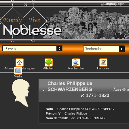
Langue
Login
Noblesse
Favoris
Arbres généalogiques
Afficher
Recherche
Histoires
Média
Charles Philippe
de
SCHWARZENBERG
Âge :
49 a
1771
–
1820
Nom
Charles Philippe
de SCHWARZENBERG
Prénom(s)
Charles Philippe
Nom de famille
de SCHWARZENBERG