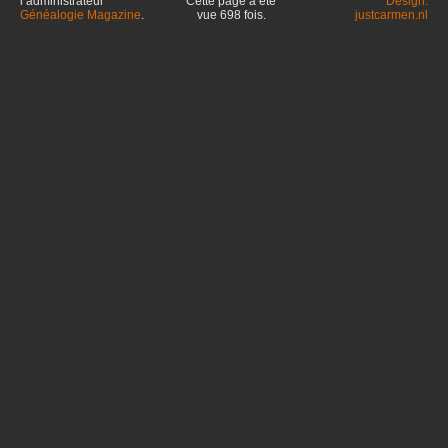
l’administrateur
Cette page a été
Design:
Généalogie Magazine
.
vue
698
fois.
justcarmen.nl