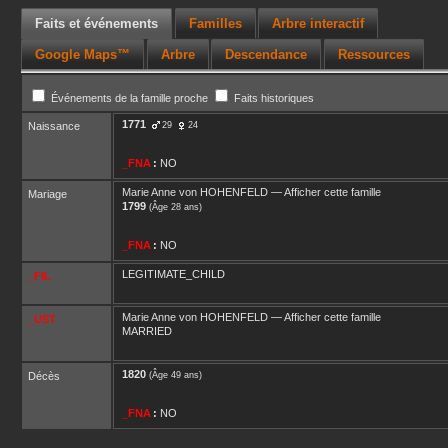
Faits et événements
Familles
Arbre interactif
Google Maps™
Arbre
Descendance
Ressources
Événements de la famille proche
Faits historiques
1771
Naissance
29
24
_FNA
:
NO
Marie Anne
von HOHENFELD
—
Afficher cette famille
Mariage
1799
(Âge 28 ans)
_FNA
:
NO
LEGITIMATE_CHILD
_FIL
Marie Anne
von HOHENFELD
—
Afficher cette famille
_UST
MARRIED
1820
Décès
(Âge 49 ans)
_FNA
:
NO