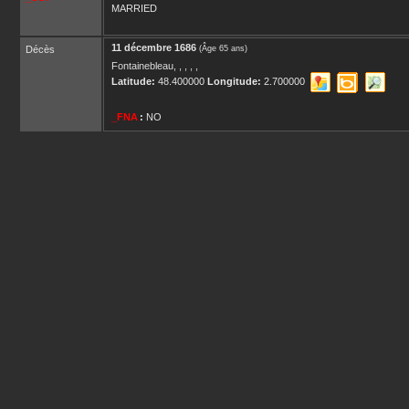
MARRIED
11 décembre 1686
Décès
(Âge 65 ans)
Fontainebleau, , , , ,
Latitude:
48.400000
Longitude:
2.700000
_FNA
:
NO