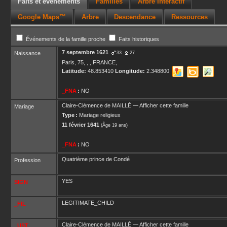
Faits et événements
Familles
Arbre interactif
Google Maps™
Arbre
Descendance
Ressources
Événements de la famille proche
Faits historiques
7 septembre 1621
Naissance
33
27
Paris, 75, , , FRANCE,
Latitude:
48.853410
Longitude:
2.348800
_FNA
:
NO
Claire-Clémence
de MAILLÉ
—
Afficher cette famille
Mariage
Type :
Mariage religieux
11 février 1641
(Âge 19 ans)
_FNA
:
NO
Quatrième prince de Condé
Profession
YES
SIGN
LEGITIMATE_CHILD
_FIL
Claire-Clémence
de MAILLÉ
—
Afficher cette famille
_UST