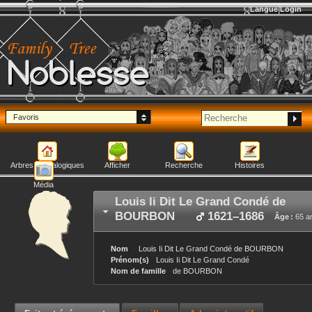
Langue
Login
Noblesse
Favoris
Arbres généalogiques
Afficher
Recherche
Histoires
Média
Louis Ii Dit Le Grand Condé
de
BOURBON
1621
–
1686
Âge :
65 a
Nom
Louis Ii Dit Le Grand Condé
de BOURBON
Prénom(s)
Louis Ii Dit Le Grand Condé
Nom de famille
de BOURBON