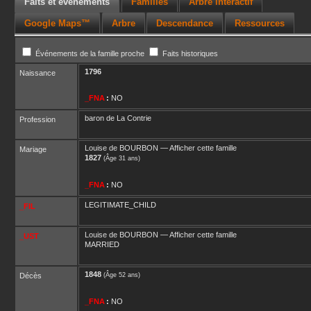
Faits et événements
Familles
Arbre interactif
Google Maps™
Arbre
Descendance
Ressources
Événements de la famille proche
Faits historiques
1796
Naissance
_FNA
:
NO
baron de La Contrie
Profession
Louise
de BOURBON
—
Afficher cette famille
Mariage
1827
(Âge 31 ans)
_FNA
:
NO
LEGITIMATE_CHILD
_FIL
Louise
de BOURBON
—
Afficher cette famille
_UST
MARRIED
1848
Décès
(Âge 52 ans)
_FNA
:
NO