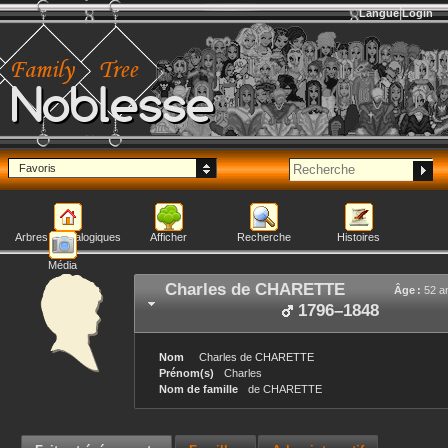
Langue
Login
Noblesse
Favoris
Arbres généalogiques
Afficher
Recherche
Histoires
Média
Charles
de CHARETTE
Âge :
52 a
1796
–
1848
Nom
Charles
de CHARETTE
Prénom(s)
Charles
Nom de famille
de CHARETTE