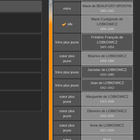
Marie
de BEAUFORT-SPONTIN
mère
1885
–
1942
Marie Cunégonde
de
elle
LOBKOWICZ
1906
–
2005
Frédéric François
de
frère plus jeune
LOBKOWICZ
1907
–
1954
sœur plus
Béatrice
de LOBKOWICZ
jeune
1909
–
1999
Jaroslav
de LOBKOWICZ
frère plus jeune
1910
–
1985
Jean
de LOBKOWICZ
frère plus jeune
1912
–
1912
sœur plus
Marguerite
de LOBKOWICZ
jeune
1913
–
1946
sœur plus
Eléonore
de LOBKOWICZ
jeune
1916
–
2000
sœur plus
Anne
de LOBKOWICZ
jeune
1917
–
1919
sœur
Privé