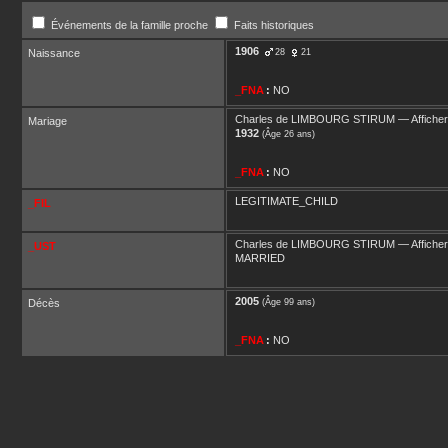
Événements de la famille proche
Faits historiques
1906
Naissance
28
21
_FNA
:
NO
Charles
de LIMBOURG STIRUM
—
Afficher
Mariage
1932
(Âge 26 ans)
_FNA
:
NO
LEGITIMATE_CHILD
_FIL
Charles
de LIMBOURG STIRUM
—
Afficher
_UST
MARRIED
2005
Décès
(Âge 99 ans)
_FNA
:
NO