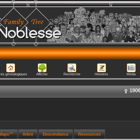
Noblesse
res généalogiques
Afficher
Recherche
Histoires
Média
190
 Maps™
Arbre
Descendance
Ressources