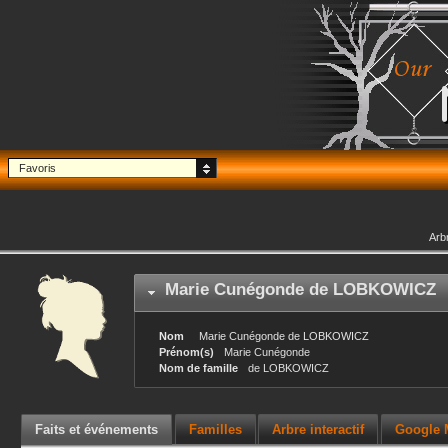
Favoris
Arb
Marie Cunégonde
de LOBKOWICZ
Nom
Marie Cunégonde
de LOBKOWICZ
Prénom(s)
Marie Cunégonde
Nom de famille
de LOBKOWICZ
Faits et événements
Familles
Arbre interactif
Google