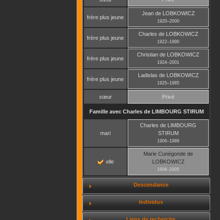
Jean
de LOBKOWICZ
frère plus jeune
1920
–
2000
Charles
de LOBKOWICZ
frère plus jeune
1922
–
1990
Christian
de LOBKOWICZ
frère plus jeune
1924
–
2001
Ladislas
de LOBKOWICZ
frère plus jeune
1925
–
1985
sœur
Privé
Famille avec
Charles
de LIMBOURG STIRUM
Charles
de LIMBOURG
mari
STIRUM
1906
–
1989
Marie Cunégonde
de
elle
LOBKOWICZ
1906
–
2005
Descendance
Individus
Liens de recherche