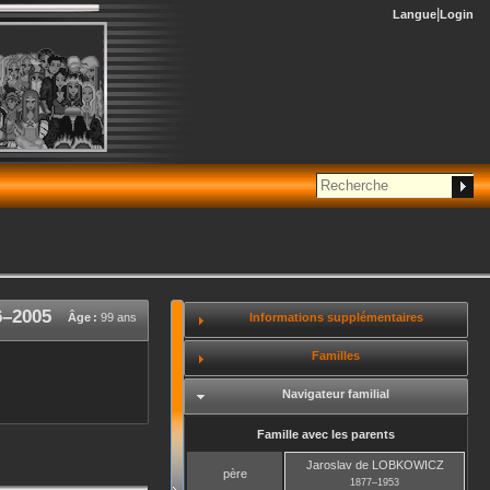
Langue
Login
6
–
2005
Informations supplémentaires
Âge :
99 ans
Familles
Navigateur familial
Famille avec les parents
Jaroslav
de LOBKOWICZ
père
1877
–
1953