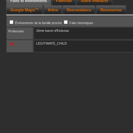
Faits et événements
Familles
Arbre interactif
Google Maps™
Arbre
Descendance
Ressources
Événements de la famille proche
Faits historiques
2ème baron d'Estissac
Profession
LEGITIMATE_CHILD
_FIL