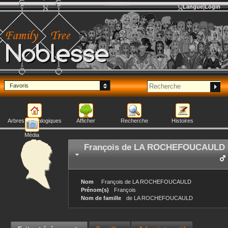
Langue
Login
Noblesse
Favoris
Arbres généalogiques
Afficher
Recherche
Histoires
Média
François
de LA ROCHEFOUCAULD
Nom
François
de LA ROCHEFOUCAULD
Prénom(s)
François
Nom de famille
de LA ROCHEFOUCAULD