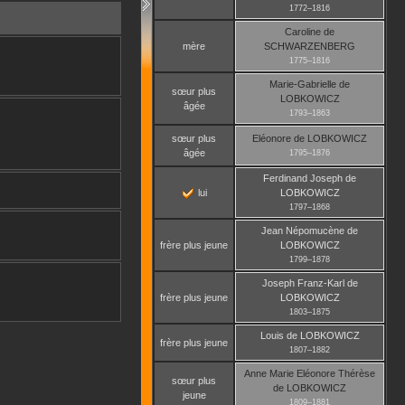
1772
–
1816
Caroline
de
mère
SCHWARZENBERG
1775
–
1816
Marie-Gabrielle
de
sœur plus
LOBKOWICZ
âgée
1793
–
1863
sœur plus
Eléonore
de LOBKOWICZ
âgée
1795
–
1876
Ferdinand Joseph
de
lui
LOBKOWICZ
1797
–
1868
Jean Népomucène
de
frère plus jeune
LOBKOWICZ
1799
–
1878
Joseph Franz-Karl
de
frère plus jeune
LOBKOWICZ
1803
–
1875
Louis
de LOBKOWICZ
frère plus jeune
1807
–
1882
Anne Marie Eléonore Thérèse
sœur plus
de LOBKOWICZ
jeune
1809
–
1881