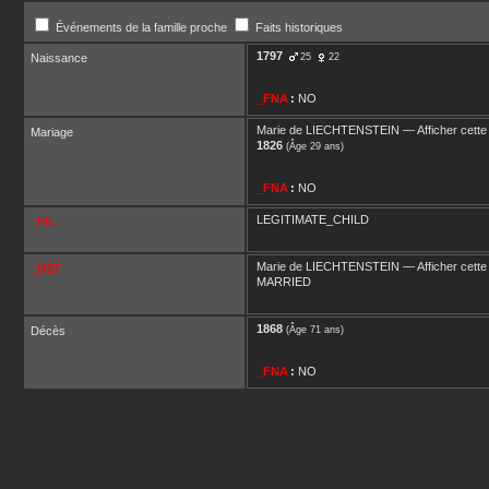
Événements de la famille proche
Faits historiques
1797
Naissance
25
22
_FNA
:
NO
Marie
de LIECHTENSTEIN
—
Afficher cette
Mariage
1826
(Âge 29 ans)
_FNA
:
NO
LEGITIMATE_CHILD
_FIL
Marie
de LIECHTENSTEIN
—
Afficher cette
_UST
MARRIED
1868
Décès
(Âge 71 ans)
_FNA
:
NO