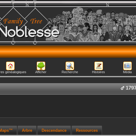
Noblesse
res généalogiques
Afficher
Recherche
Histoires
Média
179
 Maps™
Arbre
Descendance
Ressources