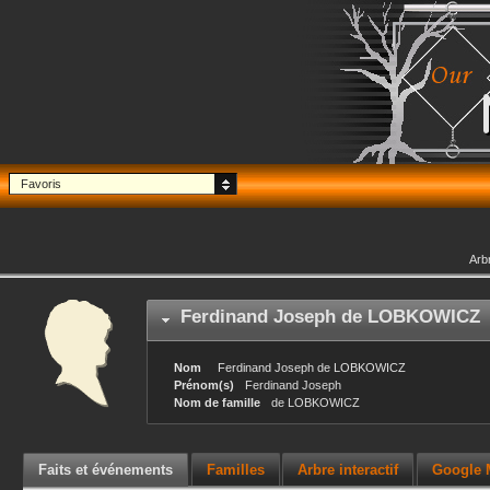
Favoris
Arb
Ferdinand Joseph
de LOBKOWICZ
Nom
Ferdinand Joseph
de LOBKOWICZ
Prénom(s)
Ferdinand Joseph
Nom de famille
de LOBKOWICZ
Faits et événements
Familles
Arbre interactif
Google