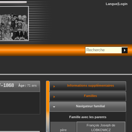
Langue
Login
7
–
1868
Informations supplémentaires
Âge :
71 ans
Familles
Navigateur familial
Famille avec les parents
François Joseph
de
père
LOBKOWICZ