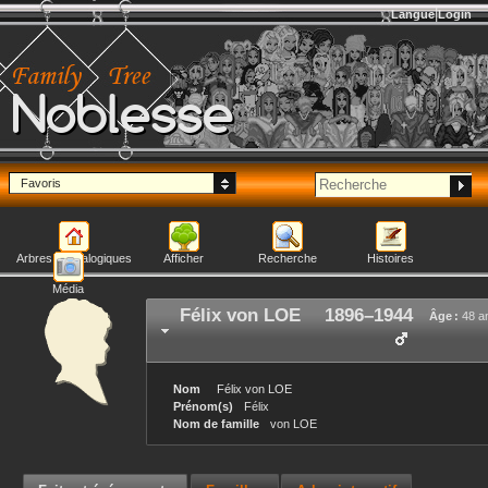
Langue
Login
Noblesse
Favoris
Arbres généalogiques
Afficher
Recherche
Histoires
Média
Félix
von LOE
1896
–
1944
Âge :
48 a
Nom
Félix
von LOE
Prénom(s)
Félix
Nom de famille
von LOE