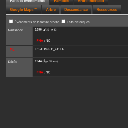
Faits et événements
Familles
Arbre interactif
Google Maps™
Arbre
Descendance
Ressources
Événements de la famille proche
Faits historiques
1896
Naissance
35
33
_FNA
:
NO
LEGITIMATE_CHILD
_FIL
1944
Décès
(Âge 48 ans)
_FNA
:
NO