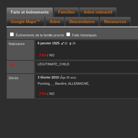
Faits et événements
Familles
Arbre interactif
Google Maps™
Arbre
Descendance
Ressources
Événements de la famille proche
Faits historiques
6 janvier 1925
Naissance
32
29
_FNA
:
NO
LEGITIMATE_CHILD
_FIL
3 février 2010
Décès
(Âge 85 ans)
Pocking, , , Bavière, ALLEMAGNE,
_FNA
:
NO