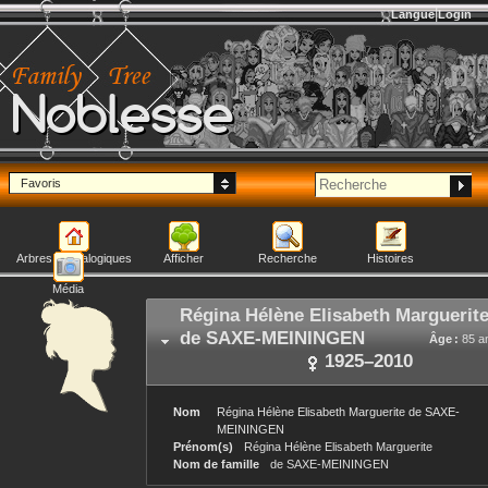
Langue
Login
Noblesse
Favoris
Arbres généalogiques
Afficher
Recherche
Histoires
Média
Régina Hélène Elisabeth Marguerit
de SAXE-MEININGEN
Âge :
85 a
1925
–
2010
Nom
Régina Hélène Elisabeth Marguerite
de SAXE-
MEININGEN
Prénom(s)
Régina Hélène Elisabeth Marguerite
Nom de famille
de SAXE-MEININGEN