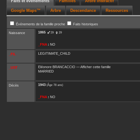
Faits et événements
Familles
Arbre interactif
Google Maps™
Arbre
Descendance
Ressources
Événements de la famille proche
Faits historiques
1865
Naissance
29
29
_FNA
:
NO
LEGITIMATE_CHILD
_FIL
Eléonore
BRANCACCIO
—
Afficher cette famille
_UST
MARRIED
1943
Décès
(Âge 78 ans)
_FNA
:
NO