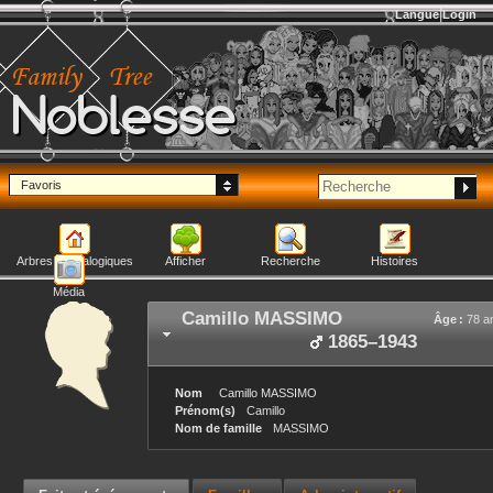
Langue
Login
Noblesse
Favoris
Arbres généalogiques
Afficher
Recherche
Histoires
Média
Camillo
MASSIMO
Âge :
78 a
1865
–
1943
Nom
Camillo
MASSIMO
Prénom(s)
Camillo
Nom de famille
MASSIMO