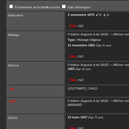
Événements de la famille proche
Faits historiques
2 septembre 1870
Naissance
35
20
_FNA
:
NO
Frédéric-Auguste Iii
de SAXE
—
Afficher cet
Mariage
Type :
Mariage religieux
21 novembre 1891
(Âge 21 ans)
_FNA
:
NO
Frédéric-Auguste Iii
de SAXE
—
Afficher cet
Divorce
1903
(Âge 32 ans)
_FNA
:
NO
LEGITIMATE_CHILD
_FIL
Frédéric-Auguste Iii
de SAXE
—
Afficher cet
_UST
MARRIED
23 mars 1947
Décès
(Âge 76 ans)
_FNA
:
NO