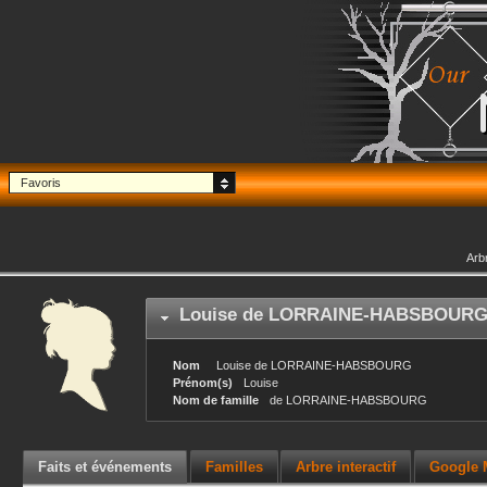
Favoris
Arb
Louise
de LORRAINE-HABSBOUR
Nom
Louise
de LORRAINE-HABSBOURG
Prénom(s)
Louise
Nom de famille
de LORRAINE-HABSBOURG
Faits et événements
Familles
Arbre interactif
Google