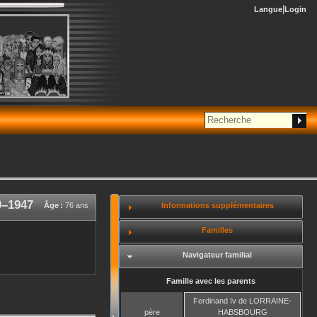
Langue
Login
0
–
1947
Informations supplémentaires
Âge :
76 ans
Familles
Navigateur familial
Famille avec les parents
Ferdinand Iv
de LORRAINE-
père
HABSBOURG