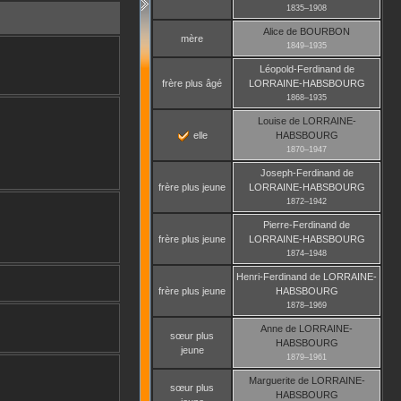
1835
–
1908
Alice
de BOURBON
mère
1849
–
1935
Léopold-Ferdinand
de
frère plus âgé
LORRAINE-HABSBOURG
1868
–
1935
Louise
de LORRAINE-
elle
HABSBOURG
1870
–
1947
Joseph-Ferdinand
de
frère plus jeune
LORRAINE-HABSBOURG
1872
–
1942
Pierre-Ferdinand
de
frère plus jeune
LORRAINE-HABSBOURG
1874
–
1948
Henri-Ferdinand
de LORRAINE-
frère plus jeune
HABSBOURG
1878
–
1969
Anne
de LORRAINE-
sœur plus
HABSBOURG
jeune
1879
–
1961
Marguerite
de LORRAINE-
sœur plus
HABSBOURG