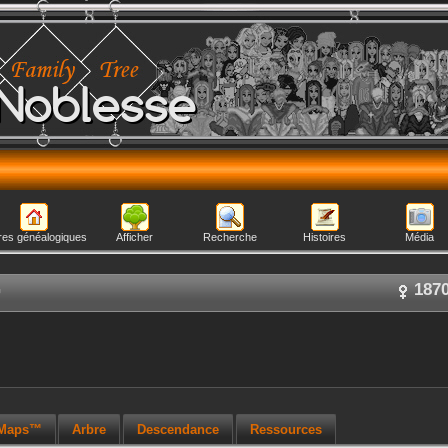
Noblesse
res généalogiques
Afficher
Recherche
Histoires
Média
G
187
 Maps™
Arbre
Descendance
Ressources