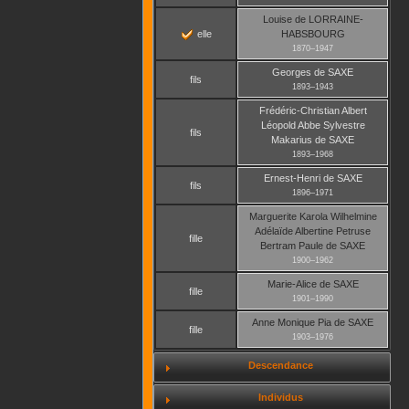
Louise
de LORRAINE-
elle
HABSBOURG
1870
–
1947
Georges
de SAXE
fils
1893
–
1943
Frédéric-Christian Albert
Léopold Abbe Sylvestre
fils
Makarius
de SAXE
1893
–
1968
Ernest-Henri
de SAXE
fils
1896
–
1971
Marguerite Karola Wilhelmine
Adélaïde Albertine Petruse
fille
Bertram Paule
de SAXE
1900
–
1962
Marie-Alice
de SAXE
fille
1901
–
1990
Anne Monique Pia
de SAXE
fille
1903
–
1976
Descendance
Individus