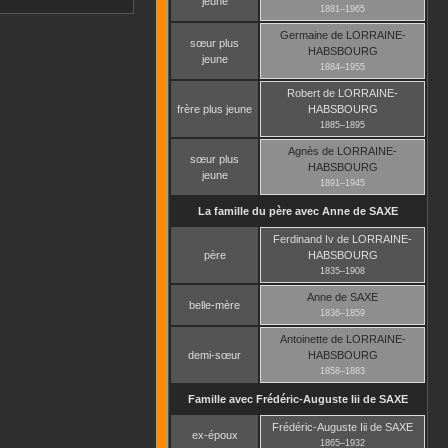
jeune
1881
–
1965
Germaine
de LORRAINE-
sœur plus
HABSBOURG
jeune
1884
–
1955
Robert
de LORRAINE-
frère plus jeune
HABSBOURG
1885
–
1895
Agnès
de LORRAINE-
sœur plus
HABSBOURG
jeune
1891
–
1945
La famille du père avec
Anne
de SAXE
Ferdinand Iv
de LORRAINE-
père
HABSBOURG
1835
–
1908
Anne
de SAXE
belle-mère
1836
–
1859
Antoinette
de LORRAINE-
demi-sœur
HABSBOURG
1858
–
1883
Famille avec
Frédéric-Auguste Iii
de SAXE
Frédéric-Auguste Iii
de SAXE
ex-époux
1865
–
1932