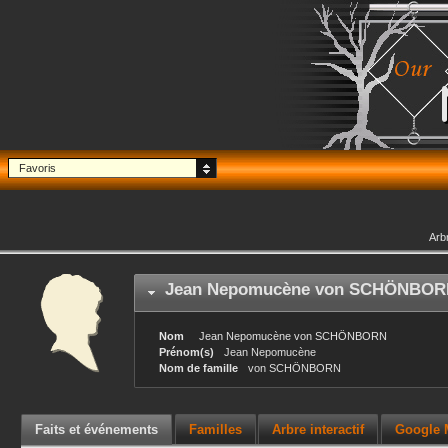
Favoris
Arb
Jean Nepomucène
von SCHÖNBOR
Nom
Jean Nepomucène
von SCHÖNBORN
Prénom(s)
Jean Nepomucène
Nom de famille
von SCHÖNBORN
Faits et événements
Familles
Arbre interactif
Google