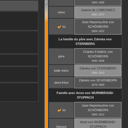
1840
–
1908
Jeanne
de LOBKOWICZ
mère
1840
–
1872
Jean Nepomucène
von
lui
SCHÖNBORN
1864
–
1912
La famille du père avec
Zdenka
von
STERNBERG
Charles Frédéric
von
père
SCHÖNBORN
1840
–
1908
Zdenka
von STERNBERG
belle-mère
1846
–
1915
Zdenko
von SCHÖNBORN
demi-frère
1879
–
1960
Famille avec
Anne
von WURMBRAND-
STUPPACH
Jean Nepomucène
von
lui
SCHÖNBORN
1864
–
1912
Anne
von WURMBRAND-
épouse
STUPPACH