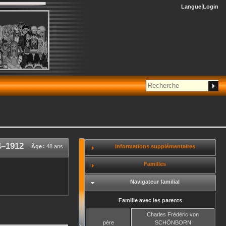
Langue
Login
4
–
1912
Informations supplémentaires
Âge :
48 ans
Familles
Navigateur familial
Famille avec les parents
Charles Frédéric
von
père
SCHÖNBORN