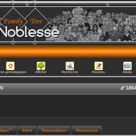
Noblesse
res généalogiques
Afficher
Recherche
Histoires
Média
N
186
 Maps™
Arbre
Descendance
Ressources