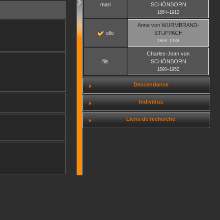
mari
SCHÖNBORN
1864
–
1912
Anne
von WURMBRAND-
elle
STUPPACH
1868
–
1938
Charles-Jean
von
fils
SCHÖNBORN
1890
–
1952
Descendance
Individus
Liens de recherche