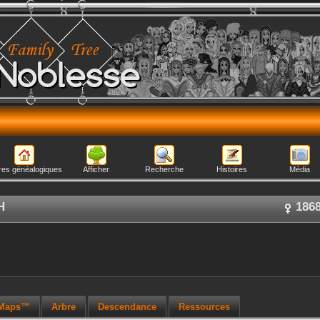
Noblesse
res généalogiques
Afficher
Recherche
Histoires
Média
H
186
 Maps™
Arbre
Descendance
Ressources