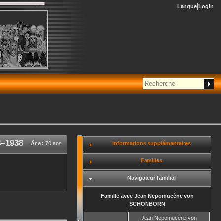
Langue
Login
8
–
1938
Informations supplémentaires
Âge :
70 ans
Familles
Navigateur familial
Famille avec
Jean Nepomucène
von
SCHÖNBORN
Jean Nepomucène
von