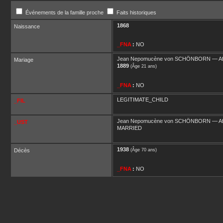
Événements de la famille proche
Faits historiques
1868
Naissance
_FNA
:
NO
Jean Nepomucène
von SCHÖNBORN
—
Af
Mariage
1889
(Âge 21 ans)
_FNA
:
NO
LEGITIMATE_CHILD
_FIL
Jean Nepomucène
von SCHÖNBORN
—
Af
_UST
MARRIED
1938
Décès
(Âge 70 ans)
_FNA
:
NO