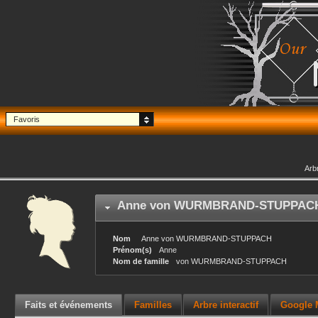
Favoris
Arb
Anne
von WURMBRAND-STUPPAC
Nom
Anne
von WURMBRAND-STUPPACH
Prénom(s)
Anne
Nom de famille
von WURMBRAND-STUPPACH
Faits et événements
Familles
Arbre interactif
Google