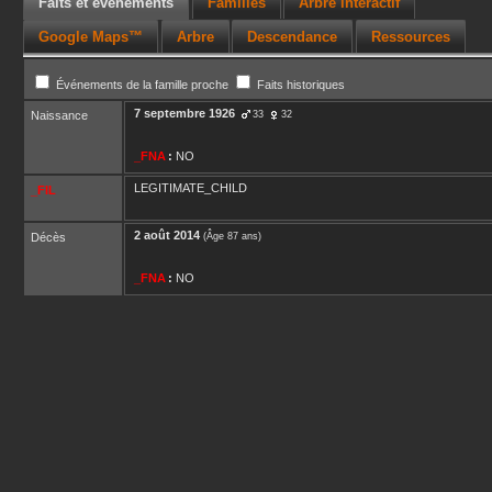
Faits et événements
Familles
Arbre interactif
Google Maps™
Arbre
Descendance
Ressources
Événements de la famille proche
Faits historiques
7 septembre 1926
Naissance
33
32
_FNA
:
NO
LEGITIMATE_CHILD
_FIL
2 août 2014
Décès
(Âge 87 ans)
_FNA
:
NO