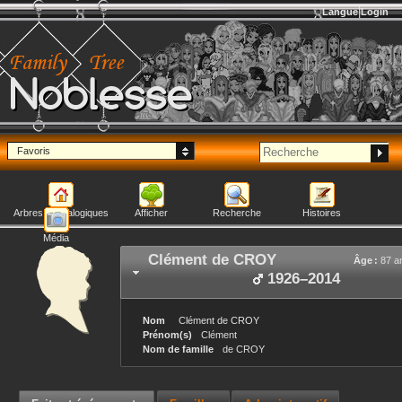
Langue
Login
Noblesse
Favoris
Arbres généalogiques
Afficher
Recherche
Histoires
Média
Clément
de CROY
Âge :
87 a
1926
–
2014
Nom
Clément
de CROY
Prénom(s)
Clément
Nom de famille
de CROY