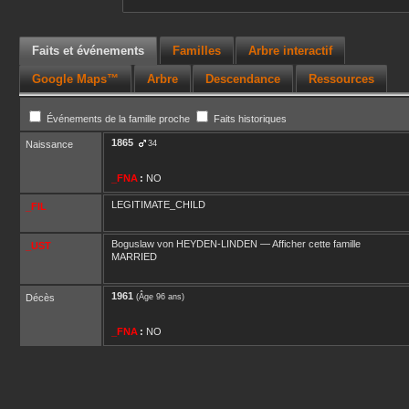
Faits et événements
Familles
Arbre interactif
Google Maps™
Arbre
Descendance
Ressources
Événements de la famille proche
Faits historiques
1865
Naissance
34
_FNA
:
NO
LEGITIMATE_CHILD
_FIL
Boguslaw
von HEYDEN-LINDEN
—
Afficher cette famille
_UST
MARRIED
1961
Décès
(Âge 96 ans)
_FNA
:
NO