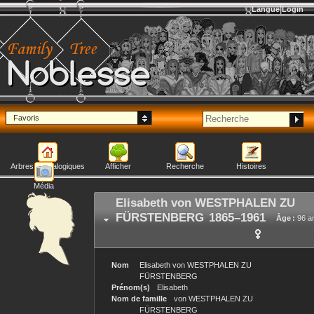
Langue
Login
Noblesse
Favoris
Arbres généalogiques
Afficher
Recherche
Histoires
Média
Elisabeth
von WESTPHALEN ZU
FÜRSTENBERG
1865
–
1961
Âge :
96 a
Nom
Elisabeth
von WESTPHALEN ZU
FÜRSTENBERG
Prénom(s)
Elisabeth
Nom de famille
von WESTPHALEN ZU
FÜRSTENBERG