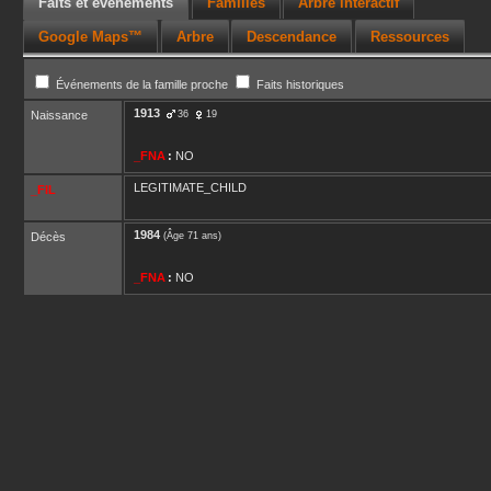
Faits et événements
Familles
Arbre interactif
Google Maps™
Arbre
Descendance
Ressources
Événements de la famille proche
Faits historiques
1913
Naissance
36
19
_FNA
:
NO
LEGITIMATE_CHILD
_FIL
1984
Décès
(Âge 71 ans)
_FNA
:
NO