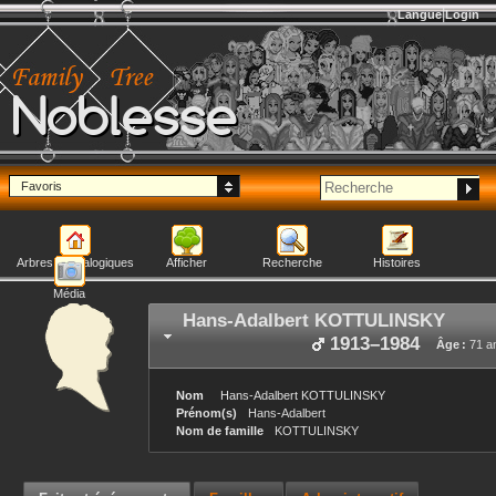
Langue
Login
Noblesse
Favoris
Arbres généalogiques
Afficher
Recherche
Histoires
Média
Hans-Adalbert
KOTTULINSKY
1913
–
1984
Âge :
71 a
Nom
Hans-Adalbert
KOTTULINSKY
Prénom(s)
Hans-Adalbert
Nom de famille
KOTTULINSKY