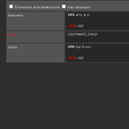
Événements de la famille proche
Faits historiques
1903
Naissance
43
31
_FNA
:
NO
LEGITIMATE_CHILD
_FIL
1998
Décès
(Âge 95 ans)
_FNA
:
NO