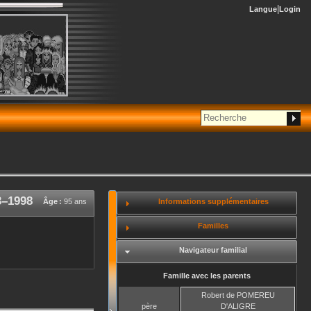
Langue
Login
3
–
1998
Informations supplémentaires
Âge :
95 ans
Familles
Navigateur familial
Famille avec les parents
Robert
de POMEREU
père
D'ALIGRE