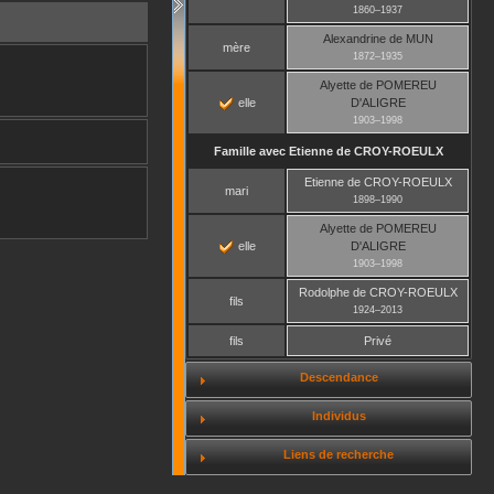
1860
–
1937
Alexandrine
de MUN
mère
1872
–
1935
Alyette
de POMEREU
elle
D'ALIGRE
1903
–
1998
Famille avec
Etienne
de CROY-ROEULX
Etienne
de CROY-ROEULX
mari
1898
–
1990
Alyette
de POMEREU
elle
D'ALIGRE
1903
–
1998
Rodolphe
de CROY-ROEULX
fils
1924
–
2013
fils
Privé
Descendance
Individus
Liens de recherche