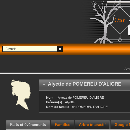
Favoris
Arb
Alyette
de POMEREU D'ALIGRE
Nom
Alyette
de POMEREU D'ALIGRE
Prénom(s)
Alyette
Nom de famille
de POMEREU D'ALIGRE
Faits et événements
Familles
Arbre interactif
Google