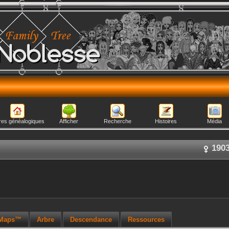
Noblesse
res généalogiques
Afficher
Recherche
Histoires
Média
190
 Maps™
Arbre
Descendance
Ressources