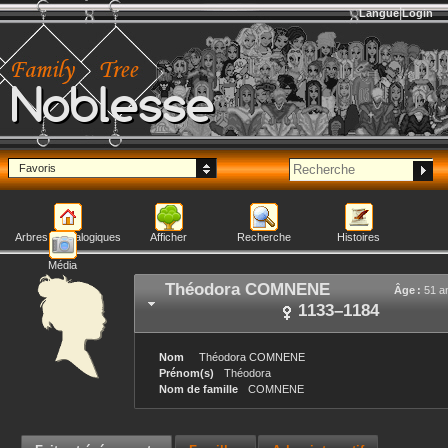
Langue
Login
Noblesse
Favoris
Arbres généalogiques
Afficher
Recherche
Histoires
Média
Théodora
COMNENE
Âge :
51 a
1133
–
1184
Nom
Théodora
COMNENE
Prénom(s)
Théodora
Nom de famille
COMNENE