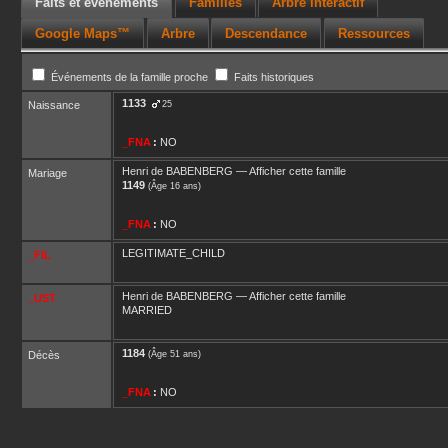
Faits et événements
Familles
Arbre interactif
Google Maps™
Arbre
Descendance
Ressources
Événements de la famille proche
Faits historiques
1133
Naissance
25
_FNA
:
NO
Henri
de BABENBERG
—
Afficher cette famille
Mariage
1149
(Âge 16 ans)
_FNA
:
NO
LEGITIMATE_CHILD
_FIL
Henri
de BABENBERG
—
Afficher cette famille
_UST
MARRIED
1184
Décès
(Âge 51 ans)
_FNA
:
NO