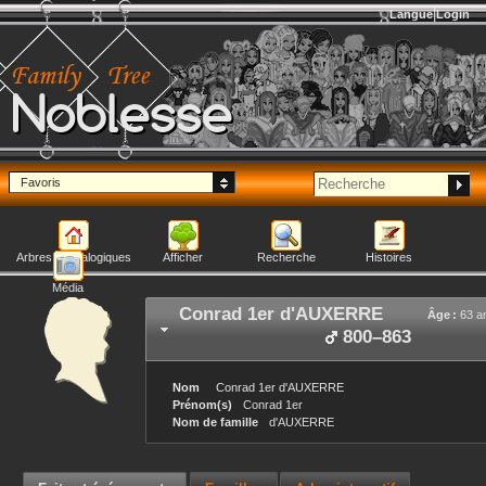
Langue
Login
Noblesse
Favoris
Arbres généalogiques
Afficher
Recherche
Histoires
Média
Conrad 1er
d'AUXERRE
Âge :
63 a
800
–
863
Nom
Conrad 1er
d'AUXERRE
Prénom(s)
Conrad 1er
Nom de famille
d'AUXERRE