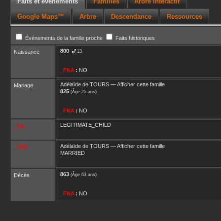
Faits et événements
Familles
Arbre interactif
Google Maps™
Arbre
Descendance
Ressources
Événements de la famille proche
Faits historiques
800
Naissance
13
_FNA
:
NO
Adélaïde
de TOURS
—
Afficher cette famille
Mariage
825
(Âge 25 ans)
_FNA
:
NO
LEGITIMATE_CHILD
_FIL
Adélaïde
de TOURS
—
Afficher cette famille
_UST
MARRIED
863
Décès
(Âge 63 ans)
_FNA
:
NO