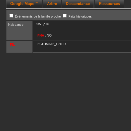
Google Maps™
Arbre
Descendance
Ressources
Événements de la famille proche
Faits historiques
875
Naissance
29
_FNA
:
NO
LEGITIMATE_CHILD
_FIL