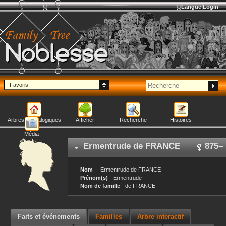
Langue
Login
Noblesse
Favoris
Arbres généalogiques
Afficher
Recherche
Histoires
Média
Ermentrude
de FRANCE
875
–
Nom
Ermentrude
de FRANCE
Prénom(s)
Ermentrude
Nom de famille
de FRANCE
Faits et événements
Familles
Arbre interactif