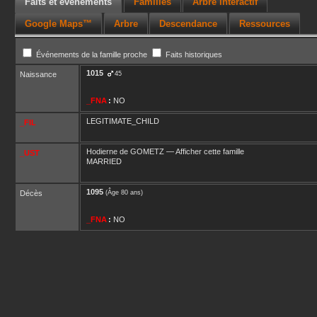
Faits et événements
Familles
Arbre interactif
Google Maps™
Arbre
Descendance
Ressources
Événements de la famille proche
Faits historiques
1015
Naissance
45
_FNA
:
NO
LEGITIMATE_CHILD
_FIL
Hodierne
de GOMETZ
—
Afficher cette famille
_UST
MARRIED
1095
Décès
(Âge 80 ans)
_FNA
:
NO