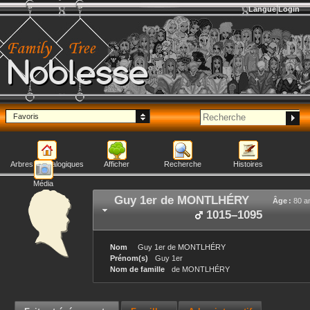
Langue
Login
Noblesse
Favoris
Arbres généalogiques
Afficher
Recherche
Histoires
Média
Guy 1er
de MONTLHÉRY
Âge :
80 a
1015
–
1095
Nom
Guy 1er
de MONTLHÉRY
Prénom(s)
Guy 1er
Nom de famille
de MONTLHÉRY