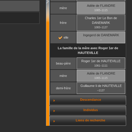
Adèle
de FLANDRE
mère
1065
–
1115
Charles 1er Le Bon
de
frère
DANEMARK
1083
–
1127
Ingegerd
de DANEMARK
elle
–
La famille de la mère avec
Roger 1er
de
HAUTEVILLE
Roger 1er
de HAUTEVILLE
beau-père
1061
–
1111
Adèle
de FLANDRE
mère
1065
–
1115
Guillaume Ii
de HAUTEVILLE
demi-frère
–
1127
Descendance
Individus
Liens de recherche