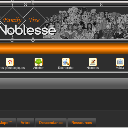
Noblesse
res généalogiques
Afficher
Recherche
Histoires
Média
 Maps™
Arbre
Descendance
Ressources