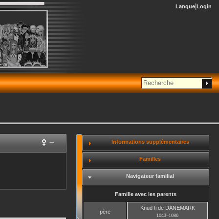
Langue
Login
–
Informations supplémentaires
Familles
Navigateur familial
Famille avec les parents
Knud Ii
de DANEMARK
père
1043
–
1086