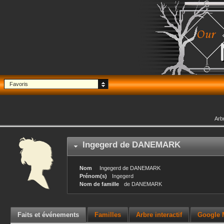
Favoris
Arb
Ingegerd
de DANEMARK
Nom
Ingegerd
de DANEMARK
Prénom(s)
Ingegerd
Nom de famille
de DANEMARK
Faits et événements
Familles
Arbre interactif
Google